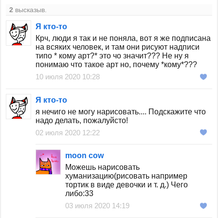
2
высказыв.
Я кто-то
Крч, люди я так и не поняла, вот я же подписана
на всяких человек, и там они рисуют надписи
типо * кому арт?* это чо значит??? Не ну я
понимаю что такое арт но, почему *кому*???
10 июля 2020 10:28
Я кто-то
я нечиго не могу нарисовать.... Подскажите что
надо делать, пожалуйсто!
02 июля 2020 12:22
moon cow
Можешь нарисовать
хуманизацию(рисовать например
тортик в виде девочки и т. д.) Чего
либо:33
03 июля 2020 14:19