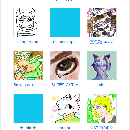
olegperdun
dianascorpio
三色猫 ฅᨐฅ
Бим, вам ложкой бум
SUPER CAT ୨ৎ
miro
★Laim★
ranpoe
☆37♡(24)☆