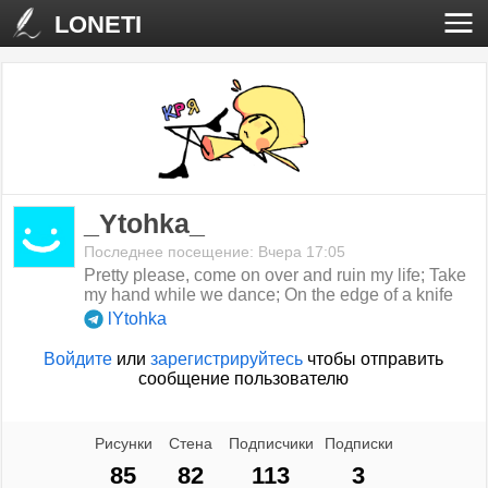
LONETI
_Ytohka_
Последнее посещение: Вчера 17:05
Pretty please, come on over and ruin my life; Take
my hand while we dance; On the edge of a knife
lYtohka
Войдите
или
зарегистрируйтесь
чтобы отправить
сообщение пользователю
Рисунки
Стена
Подписчики
Подписки
85
82
113
3