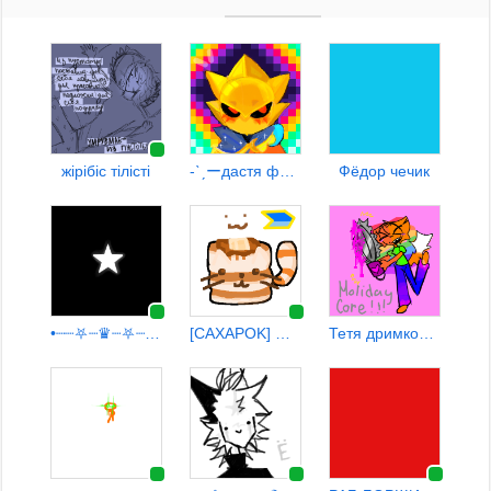
жiрiбiс тiлiстi
-ˋˏーдастя ф5ム¹³
Фёдор чечик
•┈┈⛧┈♛┈⛧┈┈•【00:09】
[CAXAPOK] まβλθθΔγ ςΩλτ
Тетя дримкор ‼️‼️‼️