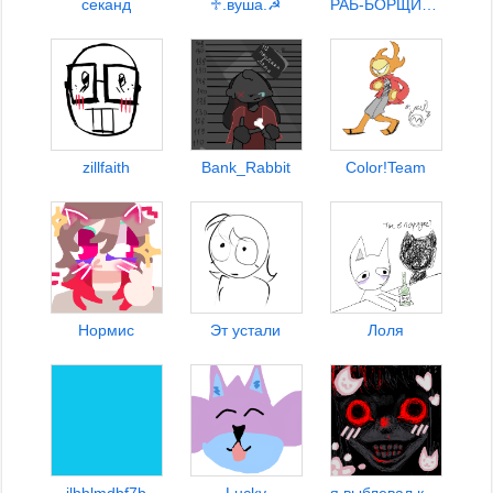
секанд
♱︎.вуша.☭
РАБ-БОРЩИЗПЬЕРОДЛЯВУШИ
zillfaith
Bank_Rabbit
Color!Team
Нормис
Эт устали
Лоля