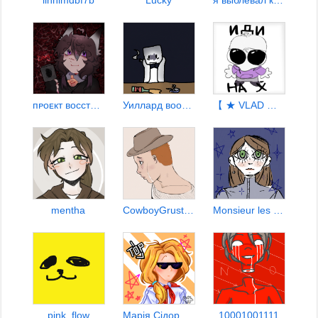
ilhhlmdbf7b
Lucky
я выблевал кишки
пᴘоᴇкт восстαния своҕоды
Уиллард вообщето
【 ★ VLAD ★ 】
mentha
CowboyGrustnyyTakoy...
Monsieur les Dieu
pink_flow
Марiя Сiдорова
10001001111