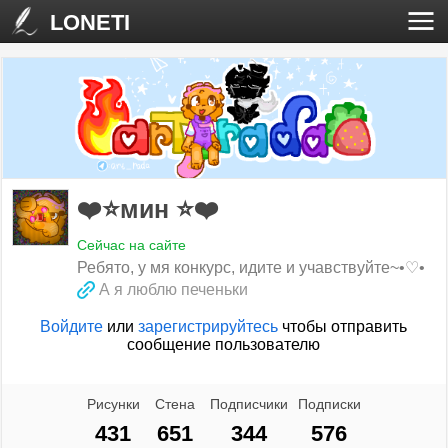
LONETI
❤️⭐мин ⭐❤️
Сейчас на сайте
Ребято, у мя конкурс, идите и учавствуйте~•♡•
А я люблю печеньки
Войдите
или
зарегистрируйтесь
чтобы отправить
сообщение пользователю
Рисунки
Стена
Подписчики
Подписки
431
651
344
576