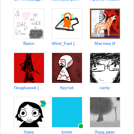
Baton
Wind_Fast [OFF]
Мастика И
Пиздёшний {Anti-ЛК} kopD
Крутой
canty
Хума
loneti
Лорд джас