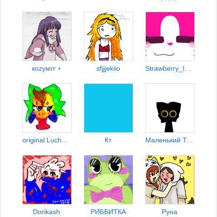
кozyмıт ⋆
sfjjjekiio
Strawberry_IceCream4
original Luchhy / Лучши
Кт
Маленький Тьма
Dorikash
РИББИТКА
Руна