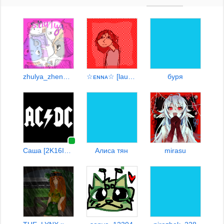
zhulya_zhenya^^
☆ᴇɴɴᴀ☆ [laus☆] [kopD
буря
Саша [2K16IsBack]
Алиса тян
mirasu