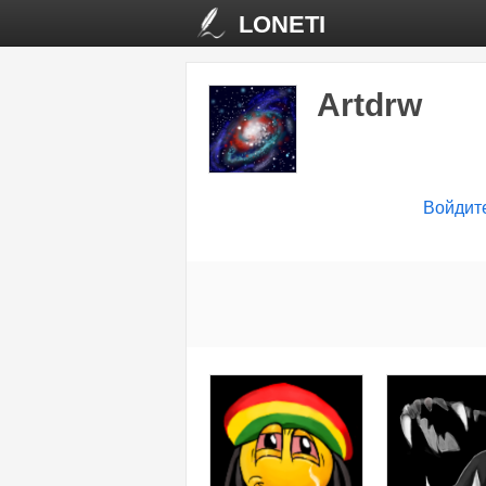
LONETI
Artdrw
Войдит