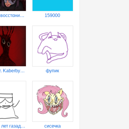
пᴘоᴇкт восстαния своҕоды
159000
Mrmrmr. Kaberbyllung
фупик
олег40 лет газад фисташки
сисечка