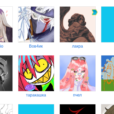
io
Вов4ик
лакра
таракашка
пчел