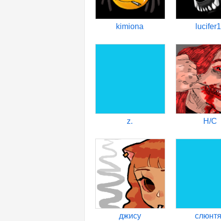
kimiona
lucifer
z.
H/C
джису
слюнт