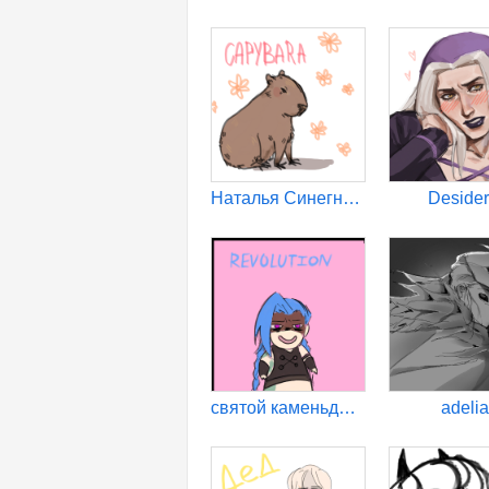
Наталья Синегнойная Палка
Desider
святой каменьдвал
adelia