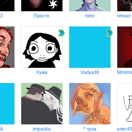
13
Просто
miro
Хума
Vadya38
яй
impaisla
^ чуча