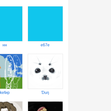
нн
е67е
kеfир
Ɗuŋ