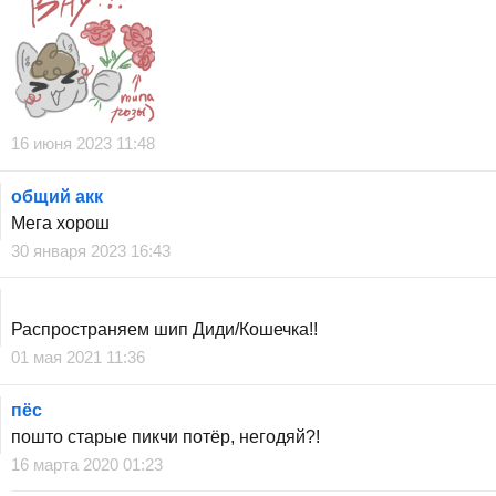
16 июня 2023 11:48
общий акк
Мега хорош
30 января 2023 16:43
⁠ ⁡ ⁢ ⁣ ⁤ ⁥ ⁦
Распространяем шип Диди/Кошечка!!
01 мая 2021 11:36
пёс
пошто старые пикчи потёр, негодяй?!
16 марта 2020 01:23