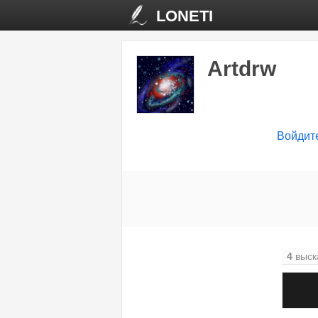
LONETI
Artdrw
Войдит
4
выск