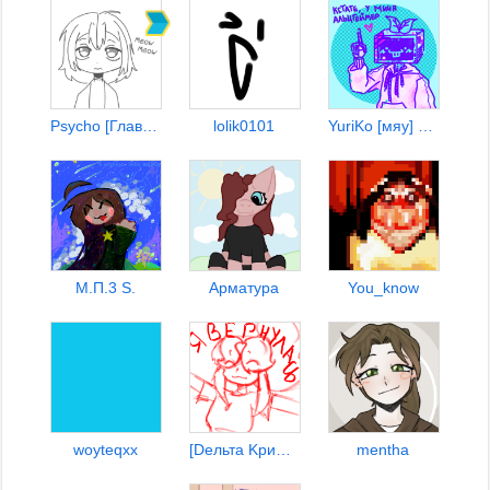
Psycho [Главарь Омежек]
lolik0101
YuriKo [мяу] ᓚᘏᗢ
М.П.3 S.
Арматура
You_know
woyteqxx
[Dельтa Kринo] •❤️•
mentha