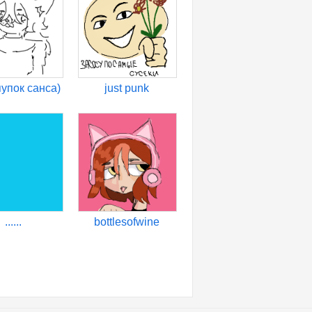
упок санса)
just punk
......
bottlesofwine