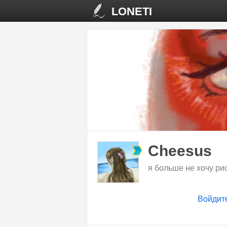
LONETI
Cheesus
я больше не хочу ри
Войдит