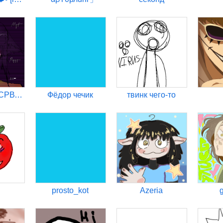
.Флайко. ЧРСРВЧЧЮ
Фёдор чечик
твинк чего-то
prosto_kot
Azeria