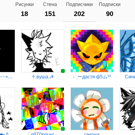
Рисунки
Стена
Подписчики
Подписки
18
151
202
90
•┈┈⛧┈♛┈⛧┈┈•【00:09】
♱︎.вуша.☭
-ˋˏーдастя ф5ム¹³
Син
ёжᴜчᴋᴀཐི༑ཋྀ•❤️• [laus☆]
「αβТ0рлuнг」
секонд