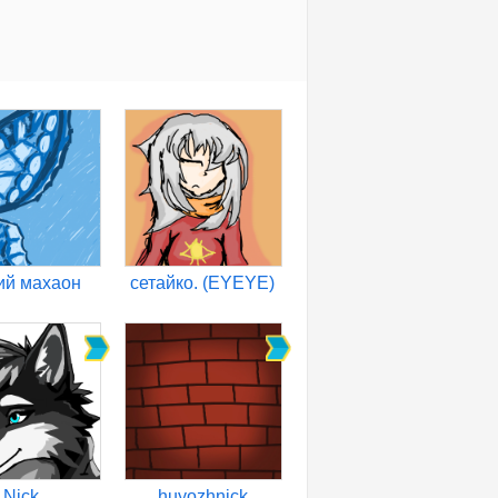
ий махаон
сетайко. (EYEYE)
Nick
huyozhnick