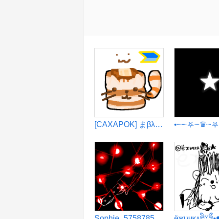
[CAXAPOK] まβλθθΔγ ςΩλτ
Sophie_5758785 PaY