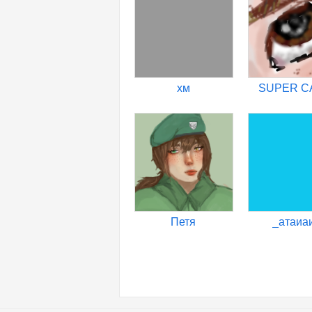
хм
SUPER CA
Петя
_атаиа