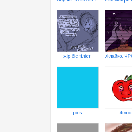
жiрiбiс тiлiстi
pios
4moo