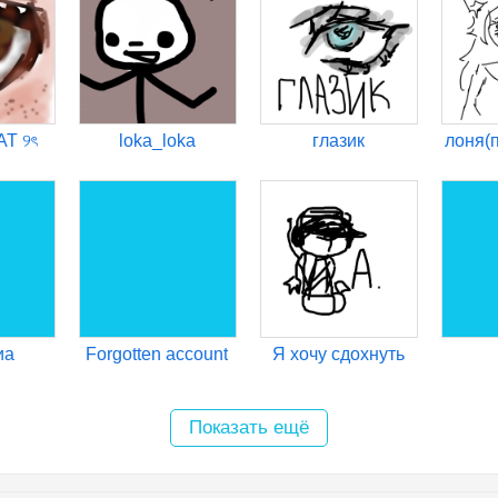
T ୨ৎ
loka_loka
глазик
лоня(п
иа
Forgotten account
Я хочу сдохнуть
Показать ещё