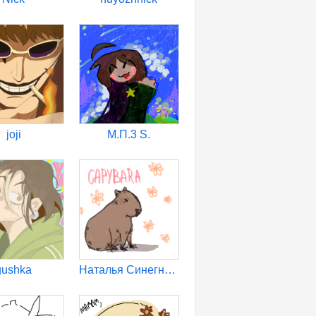
joji
М.П.3 S.
gushka
Наталья Синегнойная Палка