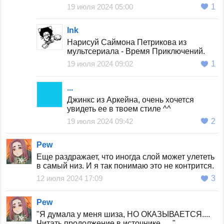
19 июля 2024 05:00
1
Ink
Нарисуй Саймона Петрикова из
мультсериала - Время Приключений.
19 июля 2024 09:02
1
...
Джинкс из Аркейна, очень хочется
увидеть ее в твоем стиле ^^
19 июля 2024 09:42
2
Pew
Еще раздражает, что иногда слой может улететь
в самый низ. И я так понимаю это не контрится.
12 июля 2024 17:09
3
Pew
"Я думала у меня шиза, НО ОКАЗЫВАЕТСЯ....
Читать продолжение в источнике..... "