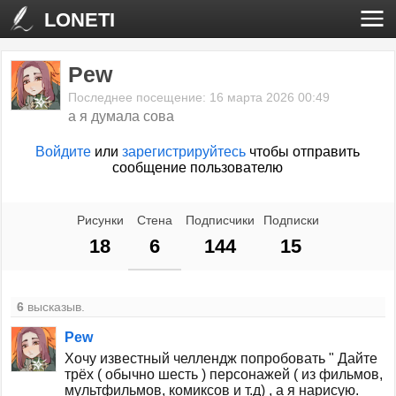
LONETI
Pew
Последнее посещение: 16 марта 2026 00:49
а я думала сова
Войдите
или
зарегистрируйтесь
чтобы отправить
сообщение пользователю
Рисунки
Стена
Подписчики
Подписки
18
6
144
15
6
высказыв.
Pew
Хочу известный челлендж попробовать " Дайте
трёх ( обычно шесть ) персонажей ( из фильмов,
мультфильмов, комиксов и т.д) , а я нарисую.