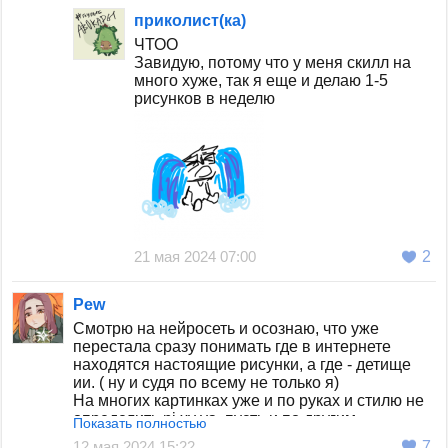
приколист(ка)
ЧТОО
Завидую, потому что у меня скилл на
много хуже, так я еще и делаю 1-5
рисунков в неделю
21 мая 2024 07:00
2
Pew
Смотрю на нейросеть и осознаю, что уже
перестала сразу понимать где в интернете
находятся настоящие рисунки, а где - детище
ии. ( ну и судя по всему не только я)
На многих картинках уже и по руках и стилю не
определить ni ху ya, пусть и по другим
Показать полностью
моментам заметно. А некоторые проги могут
12 мая 2024 15:22
7