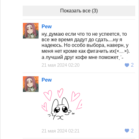
Показать все (3)
Pew
ну, думаю если что то не успеется, то
все же время дадут до сдать....ну я
надеюсь. Но особо выбора, наверн, у
меня нет кроме как фигачить их(×﹏×).
а лучший друг кофе мне поможетˎˊ˗
21 мая 2024 02:20
2
Pew
21 мая 2024 02:21
2