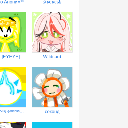
о Аноним¹³
:λ๑с๑сь!¡
и [EYEYE]
Wildcard
⛧°。⋆༺♱ᴴˡᵉᵇᵘˢʰᵉᵏ♱༻⋆。°⛧
секонд