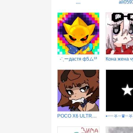
....
ali059
-ˋˏーдастя ф5ム¹³
POCO X6 ULTRA MEGA SUPER