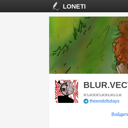
LONETI
BLUR.VEC
жъжжжъжжьжьъж
theendofsdays
Войдит