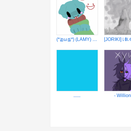
(*≧ω≦*) (LAMY) (*≧ω≦*)
......
- Willion