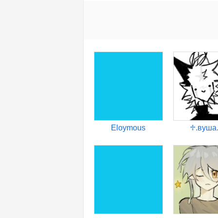
Eloymous
♱︎.вуша