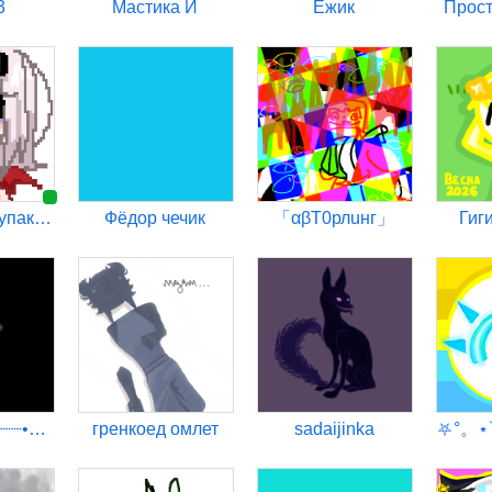
3
Мастика И
Ежик
Прост
Кона жена чупакабры♡
Фёдор чечик
「αβТ0рлuнг」
Гиг
•┈┈⛧┈♛┈⛧┈┈•【00:09】
гренкоед омлет
sadaijinka