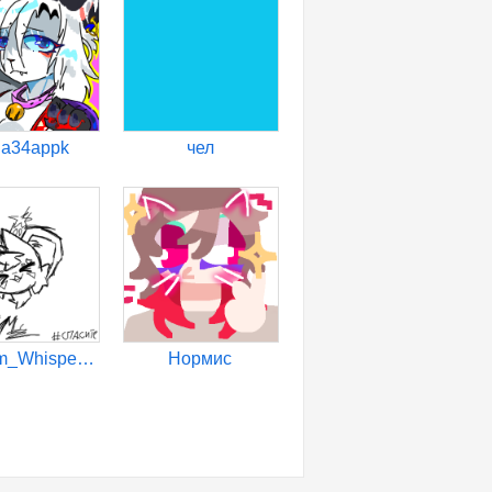
na34appk
чел
°-_Chim_Whisper_-°
Нормис