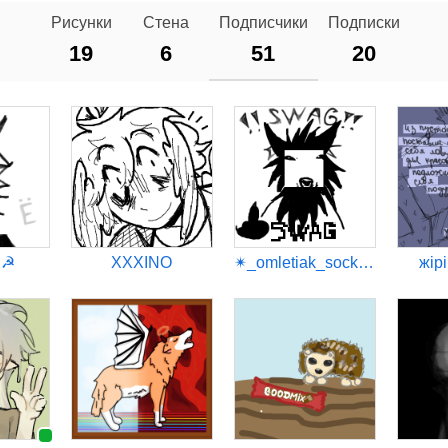
Рисунки
Стена
Подписчики
Подписки
19
6
51
20
.☭
XXXINO
✴_omletiak_sock⋆⁺₊⋆ ⋆
жiрi