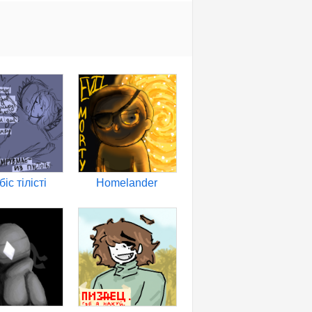
бiс тiлiстi
Homelander