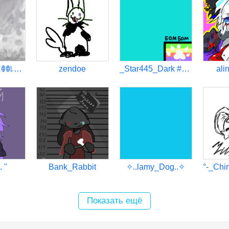
[JORIKI] ꒒ꂦ꒒ꀯꂦꂦ꒒ꋊꂦꋖ
zendoe
_Star445_Dark #Кодтопияミ★
ali
. "
Bank_Rabbit
✧..lamy_Dog..✧
Показать ещё