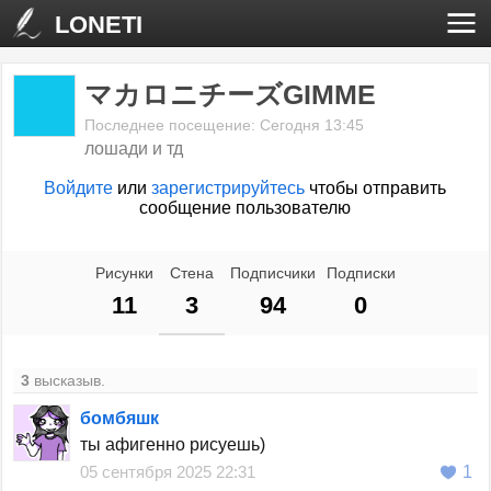
LONETI
マカロニチーズGIMME
Последнее посещение: Сегодня 13:45
лошади и тд
Войдите
или
зарегистрируйтесь
чтобы отправить
сообщение пользователю
Рисунки
Стена
Подписчики
Подписки
11
3
94
0
3
высказыв.
бомбяшк
ты афигенно рисуешь)
05 сентября 2025 22:31
1