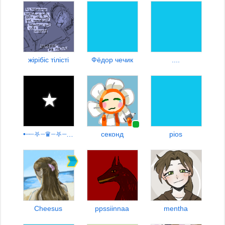
жiрiбiс тiлiстi
Фёдор чечик
....
•┈┈⛧┈♛┈⛧┈┈•【00:09】
секонд
pios
Cheesus
ppssiinnaa
mentha