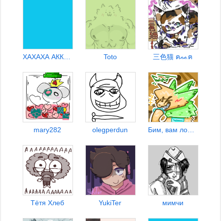
ХАХАХА АККАУНТ БЫЛ РОФЛОМ
Toto
三色猫 ฅᨐฅ
mary282
olegperdun
Бим, вам ложкой бум
Тётя Хлеб
YukiTer
мимчи