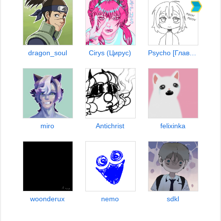
dragon_soul
Cirys (Цирус)
Psycho [Главарь Омежек]
miro
Antichrist
felixinka
woonderux
nemo
sdkl