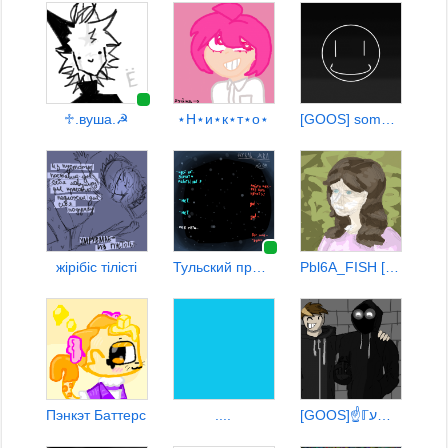
♱︎.вуша.☭
⋆Н⋆и⋆к⋆т⋆о⋆
[GOOS] someone
жiрiбiс тiлiстi
Тульский пряник_:)
Pbl6A_FISH [=>]
Пэнкэт Баттерс
....
[GOOS]☝️ℾע☾น₭☕️Šċ ☣ ☢ ☠ ☄