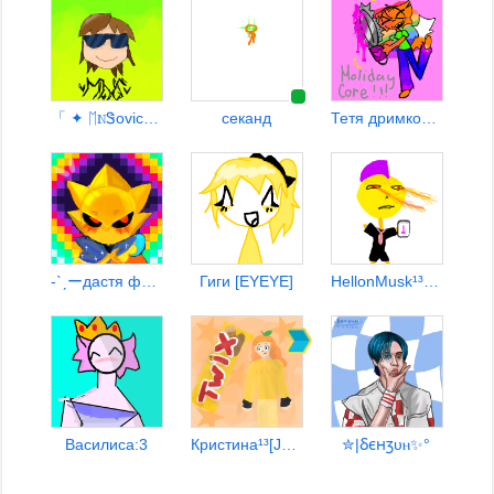
「 ✦ ᛖℕᏕovich ✦ 」 [EYEYE]
секанд
Тетя дримкор ‼️‼️‼️
-ˋˏーдастя ф5ム¹³
Гиги [EYEYE]
HellonMusk¹³ [EYEYE]
Василиса:3
Кристина¹³[JORIKI]
✮|Ⳝⲉⲏⳅυⲏ✨°