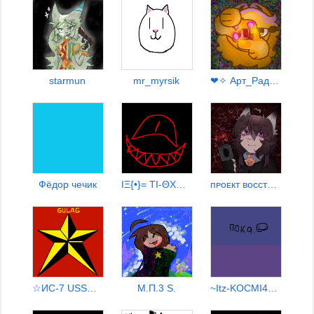
starmun
mr_myrsik
❤✧ Арт_Рада ✧❤
Фёдор чечик
ΙΞ{•}= ΤΙ-ΘΧΣЧ ={•}ΞΙ
пᴘоᴇкт восстαния своҕоды
☆ИС-7 USSR☆гл кл GULAG☭
М.П.3 S.
~Itz-KOCMI4KA~