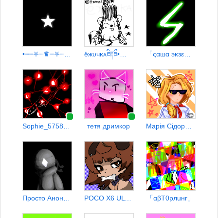
•┈┈⛧┈♛┈⛧┈┈•【00:09】
ёжᴜчᴋᴀཐི༑ཋྀ•❤️• [laus☆]
「ςαшα эκзε」 \Lemonade\
Sophie_5758785 PaY
тетя дримкор
Марiя Сiдорова
Просто Аноним¹³
POCO X6 ULTRA MEGA SUPER
「αβТ0рлuнг」