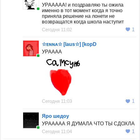
УРААААА! и поздравляю ты ожила
именно в тот момент когда я точно
приняла решение на лонети не
возвращатся когда школа наступит
Сегодня 11:02
1
☆ᴇɴɴᴀ☆ [laus☆] [kopD
УРАААА
Сегодня 11:03
1
Яро шедоу
УРААААА Я ДУМАЛА ЧТО ТЫ СДОХЛА
Сегодня 11:04
1