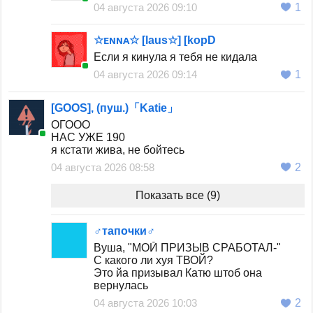
04 августа 2026 09:10
1
встретила яру (она меня не узнала)
☆ᴇɴɴᴀ☆ [laus☆] [kopD
Если я кинула я тебя не кидала
04 августа 2026 09:14
1
[GOOS], (пуш.)「Katie」
ОГООО
НАС УЖЕ 190
я кстати жива, не бойтесь
04 августа 2026 08:58
2
Показать все (9)
♂тапочки♂
Вуша, "МОЙ ПРИЗЫВ СРАБОТАЛ-"
С какого ли хуя ТВОЙ?
Это йа призывал Катю штоб она
вернулась
04 августа 2026 10:03
2