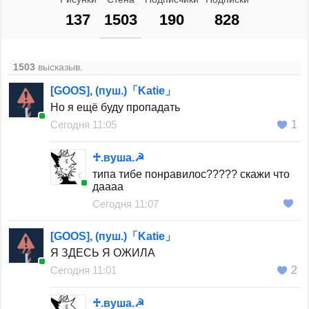
137
1503
190
828
1503
высказыв.
[GOOS], (пуш.)「Katie」
Но я ещё буду пропадать
Сегодня 11:05
1
♱︎.вуша.☭
типа тибе понравилос????? скажи что
даааа
Сегодня 11:07
[GOOS], (пуш.)「Katie」
Я ЗДЕСЬ Я ОЖИЛА
Сегодня 11:01
2
♱︎.вуша.☭