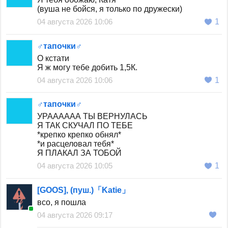
(вуша не бойся, я только по дружески)
04 августа 2026 10:06
1
♂тапочки♂
О кстати
Я ж могу тебе добить 1,5К.
04 августа 2026 10:06
1
♂тапочки♂
УРАААААА ТЫ ВЕРНУЛАСЬ
Я ТАК СКУЧАЛ ПО ТЕБЕ
*крепко крепко обнял*
*и расцеловал тебя*
Я ПЛАКАЛ ЗА ТОБОЙ
04 августа 2026 10:05
1
[GOOS], (пуш.)「Katie」
всо, я пошла
04 августа 2026 09:17