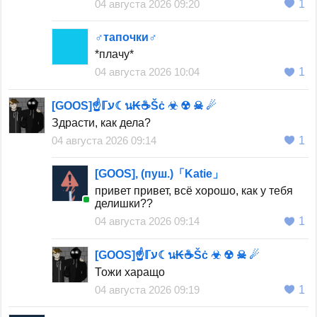
04 августа 2026 09:20
1
♂тапочки♂
*плачу*
04 августа 2026 10:04
1
[GOOS]☝️ℾע☾น₭☕️Šċ ☣ ☢ ☠ ☄
Здрасти, как дела?
04 августа 2026 09:14
1
[GOOS], (пуш.)「Katie」
привет привет, всё хорошо, как у тебя
делишки??
04 августа 2026 09:14
1
[GOOS]☝️ℾע☾น₭☕️Šċ ☣ ☢ ☠ ☄
Тожи харащо
04 августа 2026 09:19
1