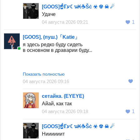
[GOOS]☝️ℾע☾น₭☕️Šċ ☣ ☢ ☠ ☄
Удаче
04 августа 2026 09:21
1
[GOOS], (пуш.)「Katie」
я здесь редко буду сидеть
в основном в драварии буду...
Показать полностью
04 августа 2026 09:16
если кому нада, у меня ник там Ϝ°Ã▨vä◦
сетайка. (EYEYE)
Айай, как так
04 августа 2026 09:18
1
[GOOS]☝️ℾע☾น₭☕️Šċ ☣ ☢ ☠ ☄
Ниииииит