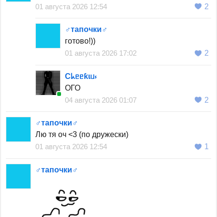
01 августа 2026 12:54
2
♂тапочки♂
готово!))
01 августа 2026 17:02
2
Cᖾᥱᥱƙɩᥙ⳽
ОГО
04 августа 2026 01:07
2
♂тапочки♂
Лю тя оч <3 (по дружески)
01 августа 2026 12:54
1
♂тапочки♂