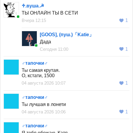
♱︎.вуша.☭
ТЫ ОНЛАЙН ТЫ В СЕТИ
Вчера 12:15
1
[GOOS], (пуш.)「Katie」
Дада
Сегодня 11:00
1
♂тапочки♂
Ты самая крутая.
О, кстати, 1500
04 августа 2026 10:07
1
♂тапочки♂
Ты лучшая в лонети
04 августа 2026 10:06
1
♂тапочки♂
Я тебя обожаю, Катя