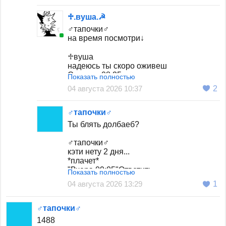
♱︎.вуша.☭
♂тапочки♂
на время посмотри↓
♱︎вуша
надеюсь ты скоро оживеш
Сегодня 08:25
Показать полностью
04 августа 2026 10:37
2
[GOOS], (пуш.)「Katie」
ОГООО
♂тапочки♂
НАС УЖЕ 190
я кстати жива, не бойтесь
Ты блять долбаеб?
Сегодня 08:58
♂тапочки♂
кэти нету 2 дня...
*плачет*
"Вчера 09:05"Ответить
Показать полностью
04 августа 2026 13:29
1
♂тапочки♂
1488