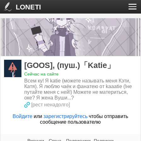
LONETI
[GOOS], (пуш.)「Katie」
Сейчас на сайте
Всем ку! Я katie (можете называть меня Кэти,
Катя). Я люблю чаёк и фанатею от kaaatie (!не
путайте меня с ней!) Можете не материться,
оке? Я жена Вуши...?
[рест ненадолго]
Войдите
или
зарегистрируйтесь
чтобы отправить
сообщение пользователю
Рисунки
Стена
Подписчики
Подписки