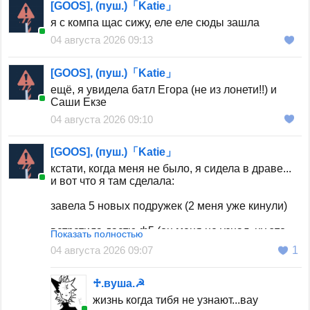
[GOOS], (пуш.)「Katie」
я с компа щас сижу, еле еле сюды зашла
04 августа 2026 09:13
[GOOS], (пуш.)「Katie」
ещё, я увидела батл Егора (не из лонети!!) и
Саши Екзе
04 августа 2026 09:10
[GOOS], (пуш.)「Katie」
кстати, когда меня не было, я сидела в драве...
и вот что я там сделала:
завела 5 новых подружек (2 меня уже кинули)
встретила дастю ф5 (он меня не узнал, ну это
Показать полностью
логично, у меня ник другой был + я ему ничего
04 августа 2026 09:07
1
не сказала)
встретила тётю дримкор (она меня не сразу
♱︎.вуша.☭
узнала, потом я ей сказала что это я)
жизнь когда тибя не узнают...вау