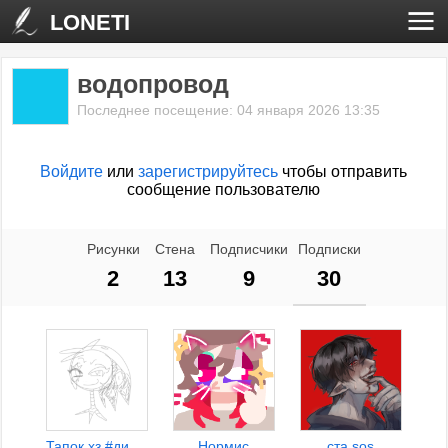
LONETI
водопровод
Последнее посещение: 04 января 2026 13:35
Войдите
или
зарегистрируйтесь
чтобы отправить
сообщение пользователю
Рисунки
Стена
Подписчики
Подписки
2
13
9
30
Тапок хз #динах
Нормис
ста sos