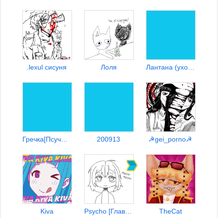
.lexul сисуня
Лоля
Лантана (уход за пивом)
Гречка[Псучина омежка]
200913
☭gei_porno☭
Kiva
Psycho [Главарь Омежек]
TheCat