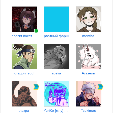
пᴘоᴇкт восстαния своҕоды
рвотный фарш
mentha
dragon_soul
adelia
Азазель
лакра
YuriKo [мяу] ᓚᘏᗢ
Tsukimas