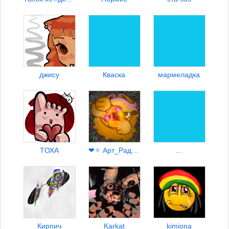
джису
Кваска
⁥⁥⁥мармеладка
TОХА
❤✧ Арт_Рада ✧❤
...
Кирпич
Karkat
kimiona