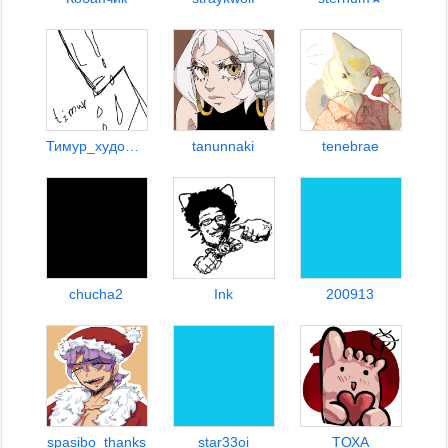
Тимур_художник_аниматор
tanunnaki
tenebrae
chucha2
Ink
200913
spasibo_thanks
star33oi
TОХА