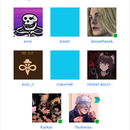
exre
loneti
JesseHasek
kovi_ri
слюнтяй
пᴘоᴇкт восстαния своҕоды
Karkat
Tsukimas