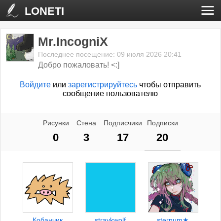
LONETI
Mr.IncogniX
Последнее посещение: 09 июля 2026 20:41
Добро пожаловать! <:]
Войдите
или
зарегистрируйтесь
чтобы отправить
сообщение пользователю
Рисунки
Стена
Подписчики
Подписки
0
3
17
20
Кобанчик
straykwolf
sternum★