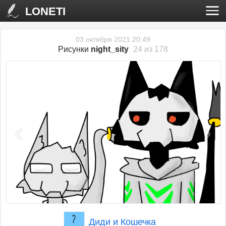
LONETI
03 октября 2021 20:49
Рисунки
night_sity
24 из 178
‹
›
Диди и Кошечка