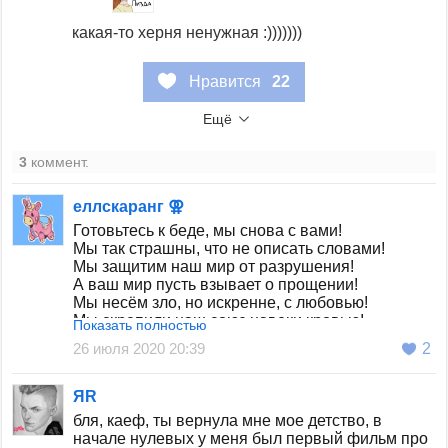
какая-то херня ненужная :)))))))
Нравится
22
Ещё
3
коммент.
еллскаранг ⚢
Готовьтесь к беде, мы снова с вами!
Мы так страшны, что не описать словами!
Мы защитим наш мир от разрушения!
А ваш мир пусть взывает о прощении!
Мы несём зло, но искренне, с любовью!
Мы скрепили наш союз навеки кровью!
Показать полностью
- Я Джесси!
26 июля 2020 20:39
2
- Я Джеймс!
Команда R - не устаем мы представляться.
По-хорошему советуем вам сдаться.
ЯR
И с Мяутом не ругаться!
бля, каеф, ты вернула мне мое детство, в
начале нулевых у меня был первый фильм про