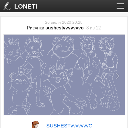
LONETI
26 июля 2020 20:28
Рисунки
sushestvvvvvvvo
8 из 12
‹
›
SUSHESTvvvvvvvO