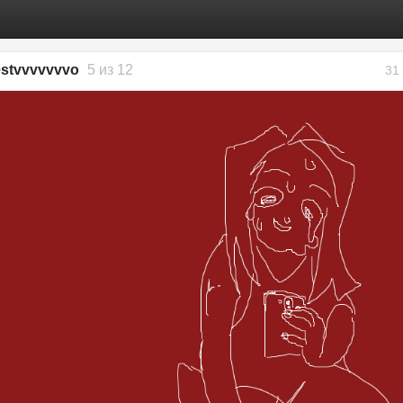
stvvvvvvvo
5 из 12
31