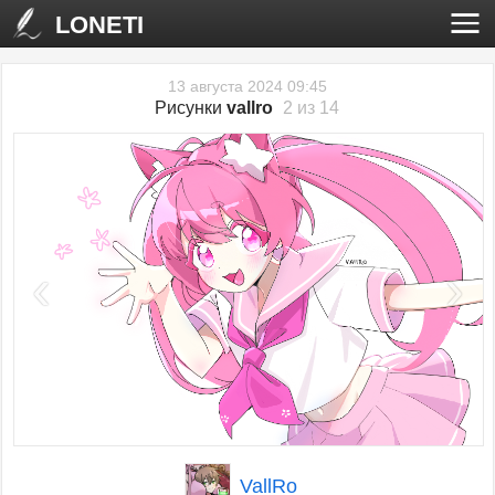
LONETI
13 августа 2024 09:45
Рисунки
vallro
2 из 14
‹
›
VallRo