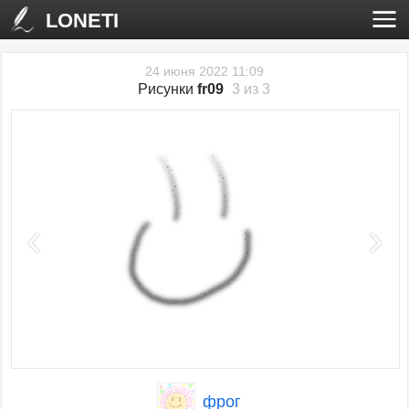
LONETI
24 июня 2022 11:09
Рисунки
fr09
3 из 3
‹
›
фрог