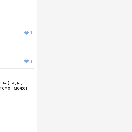
1
1
ка), и да,
е смог, может