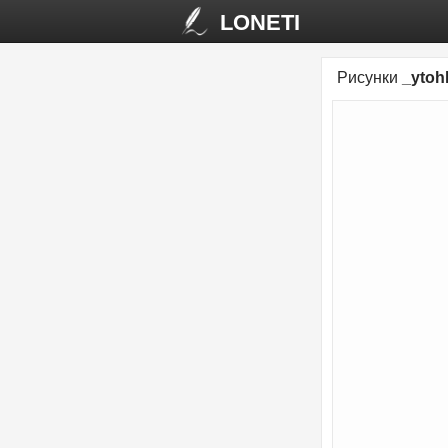
LONETI
Рисунки
_ytoh