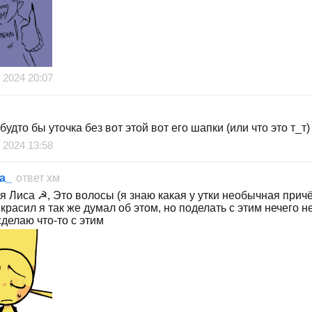
 2024 20:07
 будто бы уточка без вот этой вот его шапки (или что это т_т)
 2024 13:58
a_
ответ
хм
 Лиса ☭, Это волосы (я знаю какая у утки необычная причёс
 красил я так же думал об этом, но поделать с этим нечего н
делаю что-то с этим