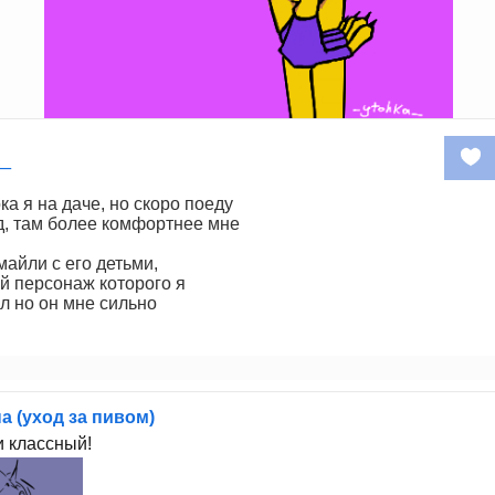
a_
ка я на даче, но скоро поеду
д, там более комфортнее мне
айли с его детьми,
й персонаж которого я
л но он мне сильно
а (уход за пивом)
 классный!