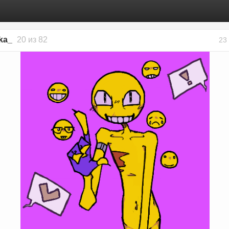
ka_
20 из 82
23