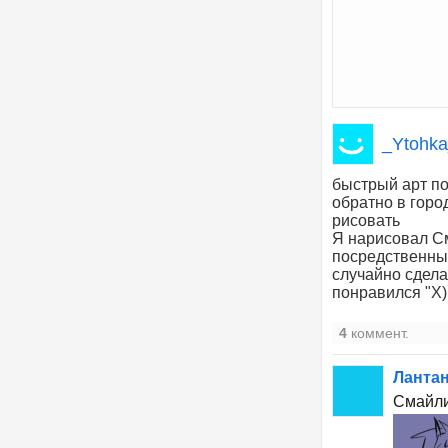
_Ytohk
быстрый арт по
обратно в горо
рисовать
Я нарисовал См
посредственны
случайно сдела
понравился "X)
4
коммент.
Лантан
Смайли