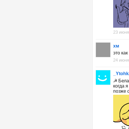
23 июня
хм
это как
24 июня
_Ytohk
☭ Белая
когда я
позже с