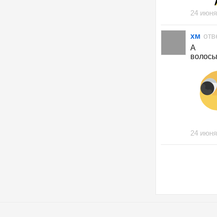
24 июня
хм
отв
А
волосы
24 июня