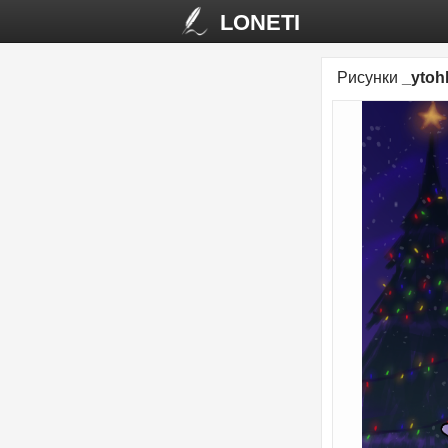
LONETI
Рисунки
_ytoh