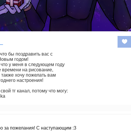
a_
что бы поздравить вас с
овым годом!
что у меня в следующем году
 времени на рисование,
 также хочу пожелать вам
однего настроения!
вой тг канал, потому что могу:
hka
о за пожелания! С наступающим :3