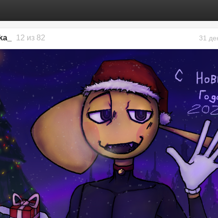
ka_
12 из 82
31 де