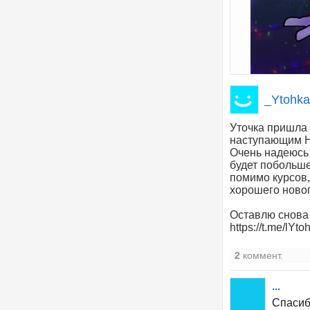
_Ytohk
Уточка пришла 
наступающим Н
Очень надеюсь 
будет побольше
помимо курсов,
хорошего новог
Оставлю снова с
https://t.me/lYto
2
коммент.
...
Спасиб