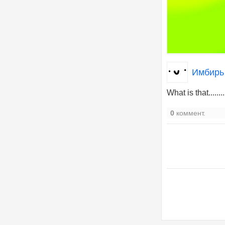
Имбирь
What is that........
0
коммент.