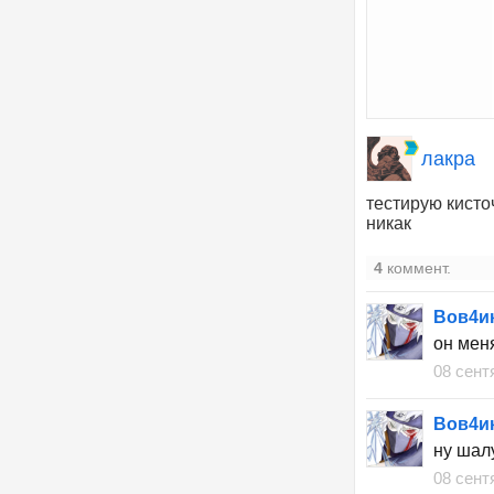
лакра
тестирую кисто
никак
4
коммент.
Вов4и
он мен
08 сент
Вов4и
ну шалу
08 сент