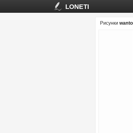
LONETI
Рисунки
want