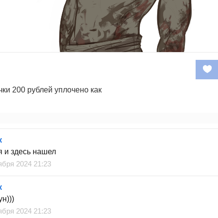
чки 200 рублей уплочено как
к
я и здесь нашел
ября 2024 21:23
к
н)))
ября 2024 21:23