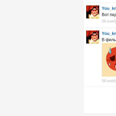
You_k
Вот пи
08 нояб
You_k
В филь
08 нояб