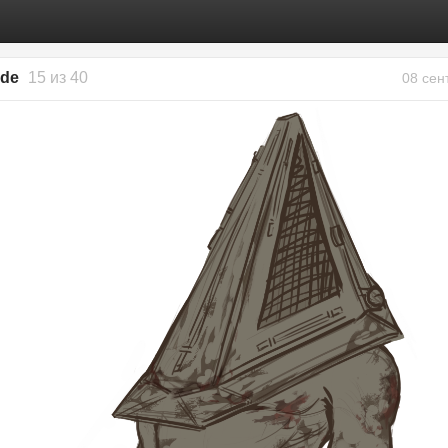
ode
15 из 40
08 сен