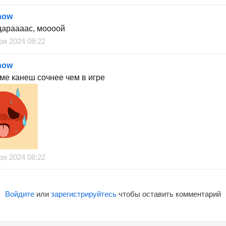
now
дараааас, моооой
ря 2024 08:22
now
ме канеш сочнее чем в игре
ря 2024 08:22
Войдите
или
зарегистрируйтесь
чтобы оставить комментарий