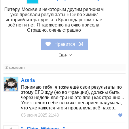
Питеру, Москве и некоторым другим регионам
уже прислали результаты ЕГЭ по химии/
истории/литературе, а в Краснодарском крае
всё нет и нет. Я так жестко на очко присела.
Страшно, очень страшно
Нравится
34
Ещё
2
коммент.
Azeria
Понимаю тебя, я тоже ещё свои результаты по
этому ЕГЭ жду (но во Франции), должны быть
через недели две-три но это ппец как страшно...
Уже столько себе плохих сценариев надумала,
что уже кажется что я провалила всё нахер...
05 июня 2025 21:48
°-_Chim_Whisper_-°