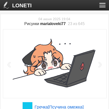
LONETI
04 июня 2025 19:04
Рисунки
marialoveki77
23 из 645
‹
›
Гречка[Псучина омежка]