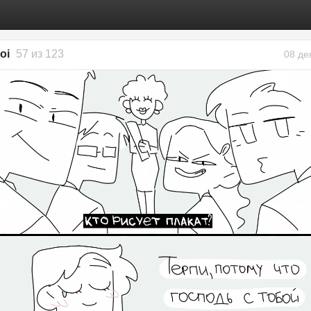
oi
57 из 123
08 де