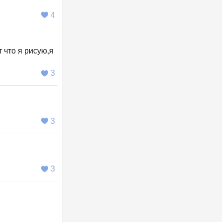
4
что я рисую,я
3
3
3