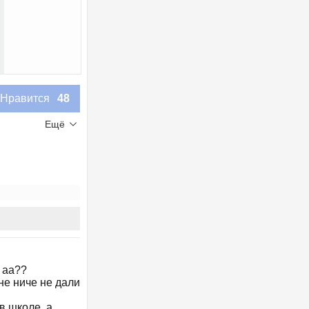
Нравится
48
Ещё
. аа??
не ниче не дали
в школе, а