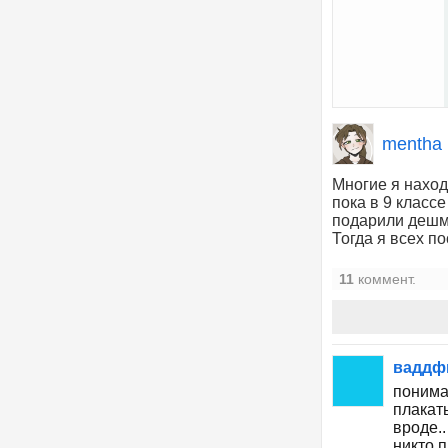
mentha
Многие я наход
пока в 9 класс
подарили дешм
Тогда я всех п
11
коммент.
вадд
понимаю
плакат
вроде..
никто п