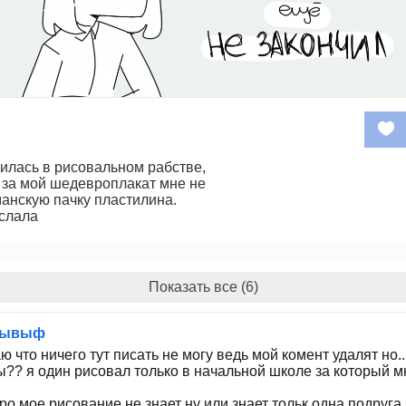
илась в рисовальном рабстве,
е за мой шедевроплакат мне не
анскую пачку пластилина.
ослала
Показать все (6)
фывыф
 что ничего тут писать не могу ведь мой комент удалят но.
ы?? я один рисовал только в начальной школе за который м
ро мое рисование не знает ну или знает тольк одна подруга 