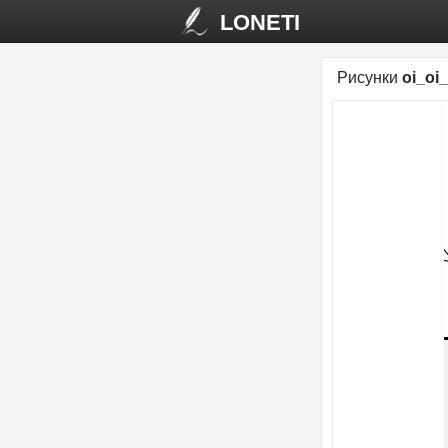
LONETI
Рисунки
oi_oi_