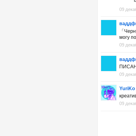
09 дека
вадд
「Черну
могу п
09 дека
вадд
ПИСАН
09 дека
YuriKo
креати
09 дека