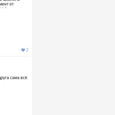
мент от
 :_)
2
друга сама всё