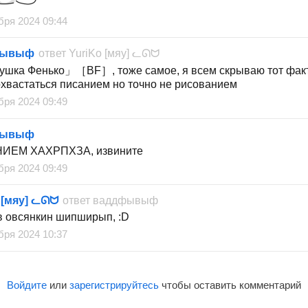
бря 2024 09:44
фывыф
ответ
YuriKo [мяу] ᓚᘏᗢ
шка Фенько」［BF］, тоже самое, я всем скрываю тот факт 
охвастаться писанием но точно не рисованием
бря 2024 09:49
фывыф
ИЕМ ХАХРПХЗА, извините
бря 2024 09:49
 [мяу] ᓚᘏᗢ
ответ
ваддфывыф
в овсянкин шипширып, :D
бря 2024 10:37
Войдите
или
зарегистрируйтесь
чтобы оставить комментарий