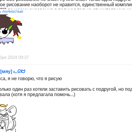
ое рисование наоборот не нравится, единственный компли
Я по моему рисования я получал только от учителя музыки
ь полностью
бря 2024 09:37
 [мяу] ᓚᘏᗢ
са, я не говорю, что я рисую
лько один раз хотели заставить рисовать с подругой, но по
ала (хотя я предлагала помочь...)