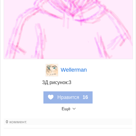
Wellerman
3Д рисунок:3
Нравится
16
Ещё
0
коммент.