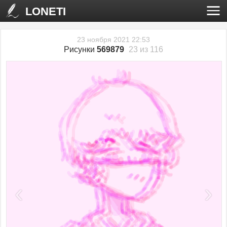
LONETI
23 ноября 2021 22:53
Рисунки
569879
23 из 116
‹
›