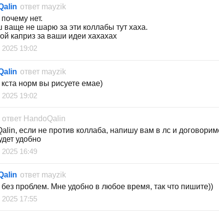
alin
ответ
mayzik
 почему нет.
ш ваще не шарю за эти коллабы тут хаха.
ой каприз за ваши идеи хахахах
 2025 19:02
alin
ответ
mayzik
 кста норм вы рисуете емае)
 2025 19:02
ответ
HandoQalin
alin, если не против коллаба, напишу вам в лс и договори
удет удобно
 2025 16:49
alin
ответ
mayzik
 без проблем. Мне удобно в любое время, так что пишите))
 2025 17:55