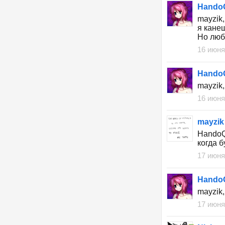
HandoQ
mayzik,
я кане
Но люб
16 июня
HandoQ
mayzik,
16 июня
mayzik
HandoQ
когда б
17 июня
HandoQ
mayzik,
17 июня