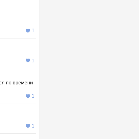
1
1
мся по времени
1
1