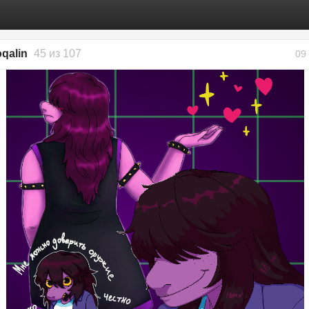
qalin
45 из 107
09