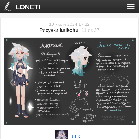
LONETI
10 июля 2024 17:22
Рисунки
lutikchu
11 из 37
‹
›
lutik