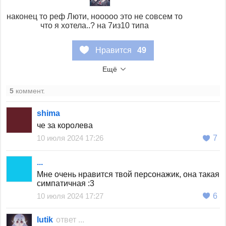
наконец то реф Люти, нооооо это не совсем то
что я хотела..? на 7из10 типа
Нравится
49
Ещё
5
коммент.
shima
че за королева
10 июля 2024 17:26
7
...
Мне очень нравится твой персонажик, она такая
симпатичная :3
10 июля 2024 17:27
6
lutik
ответ
...