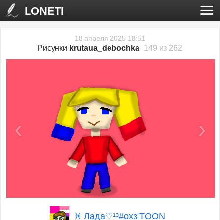
LONETI
18 апреля 2025 18:51
Рисунки
krutaua_debochka
149 из 262
‹
›
♓ Лада♡¹³#охз[TOON