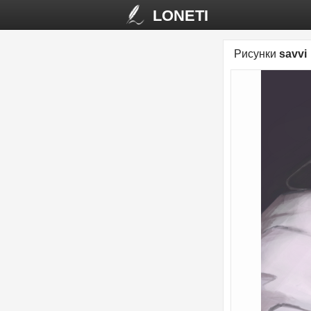
LONETI
Рисунки
savvi