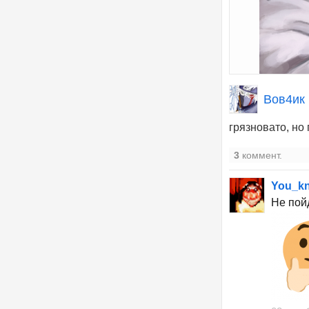
Вов4ик
грязновато, но
3
коммент.
You_k
Не пойд