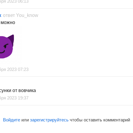
бря 2023 06:13
к
ответ
You_know
о можно
бря 2023 07:23
сунки от вовчика
бря 2023 19:37
Войдите
или
зарегистрируйтесь
чтобы оставить комментарий