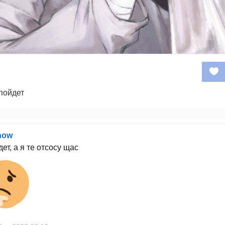
 пойдет
now
ет, а я те отсосу щас