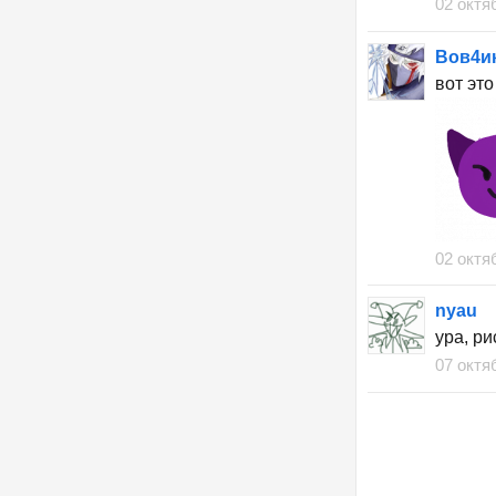
02 октя
Вов4и
вот эт
02 октя
nyau
ура, ри
07 октя