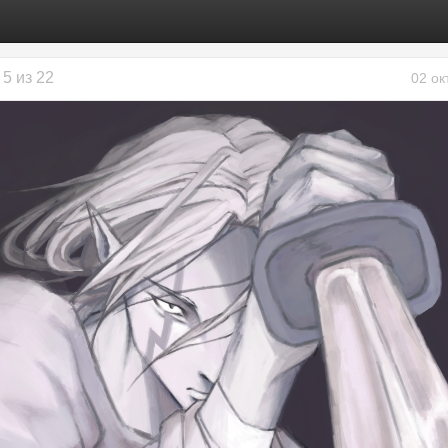
5 из 22
02 ок