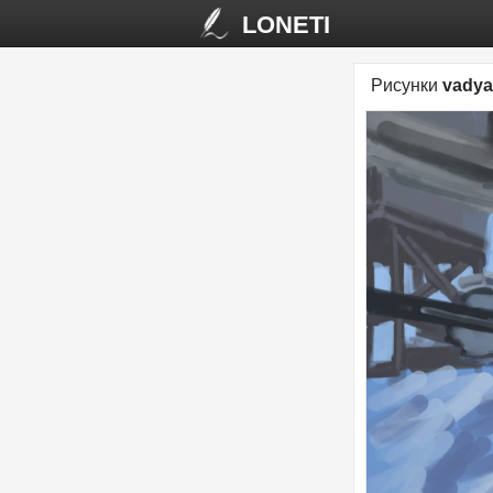
LONETI
Рисунки
vadya