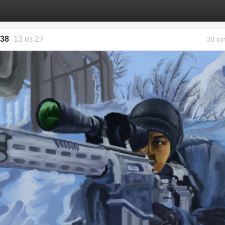
38
13 из 27
30 ок