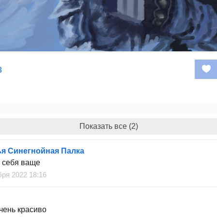
8
Показать все (2)
я Синегнойная Палка
 себя ваще
бря 2022 18:16
очень красиво