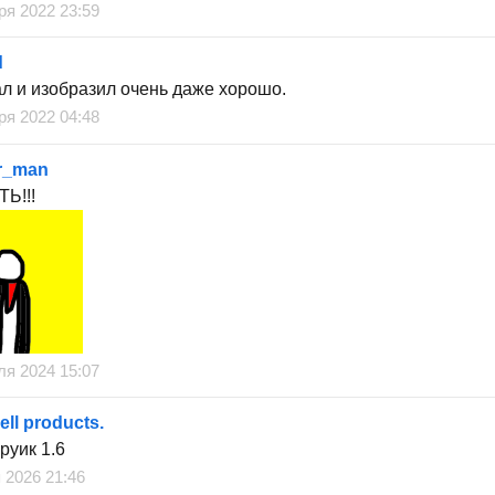
ря 2022 23:59
d
л и изобразил очень даже хорошо.
ря 2022 04:48
r_man
Ь!!!
ля 2024 15:07
ll products.
руик 1.6
 2026 21:46