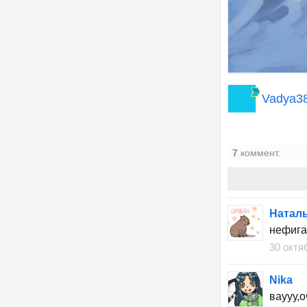
Vadya3
7
коммент.
Наталь
нефига
30 октя
Nika
ваууу,