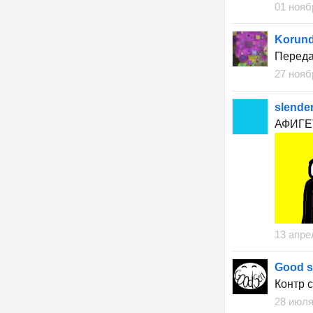
01 нояб
Korun
Переда
27 нояб
slende
АФИГЕТ
13 апре
Good se
Контр с
28 июля