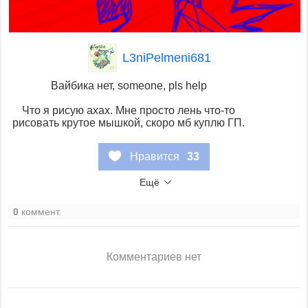
L3niPelmeni681
Вайбика нет, someone, pls help
Что я рисую ахах. Мне просто лень что-то
рисовать крутое мышкой, скоро мб куплю ГП.
Нравится
33
Ещё
0
коммент.
Комментариев нет