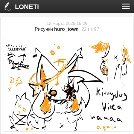
LONETI
12 марта 2025 15:26
Рисунки
huro_town
22 из 97
‹
›