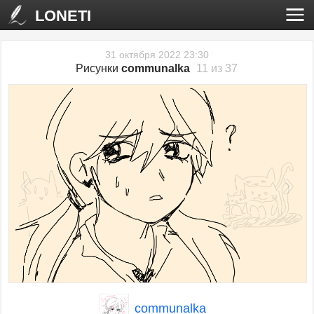
LONETI
31 октября 2022 23:30
Рисунки
communalka
11 из 37
‹
›
communalka