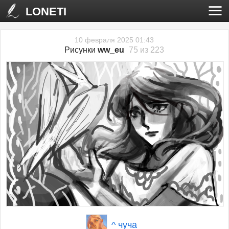
LONETI
10 февраля 2025 01:43
Рисунки
ww_eu
75 из 223
‹
›
^ чуча