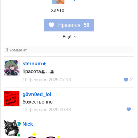
хз что
Нравится
56
Ещё
3
коммент.
sternum★
Красота≧﹏≦
10 февраля 2025 07:18
2
g0vn0ed_lol
божественно
12 февраля 2025 00:48
Nick