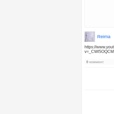
Reima
https://www.you
v=_CWl5OQC
0
коммент.