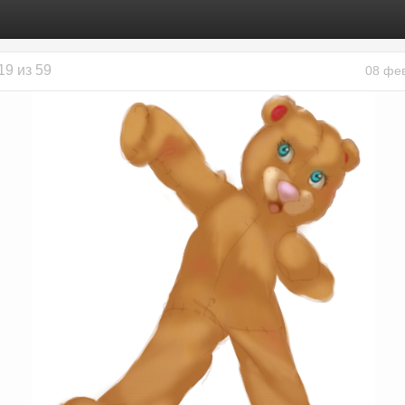
19 из 59
08 фе