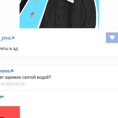
l_piva☭
леты в ад
porno☭
ет заряжен святой водой?
ста 2023 05:28
и•