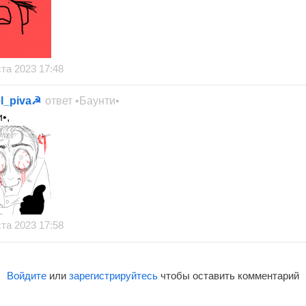
ста 2023 17:48
el_piva☭
ответ
•Баунти•
•,
ста 2023 17:58
Войдите
или
зарегистрируйтесь
чтобы оставить комментарий