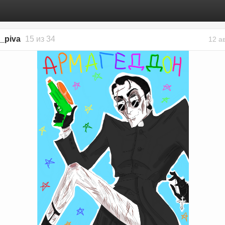
l_piva
15 из 34
12 а