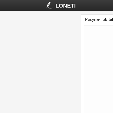
LONETI
Рисунки
lubite