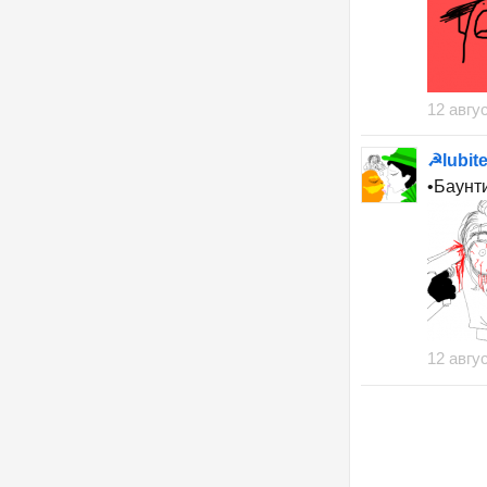
12 авгу
☭lubit
•Баунти
12 авгу