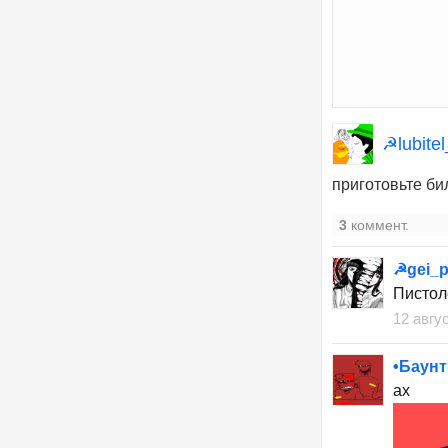
☭lubite
приготовьте би
3
коммент.
☭gei_
Пистол
12 авгу
•Баунт
ах