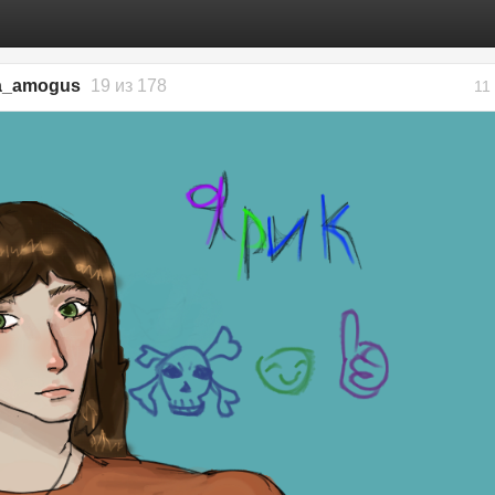
a_amogus
19 из 178
11