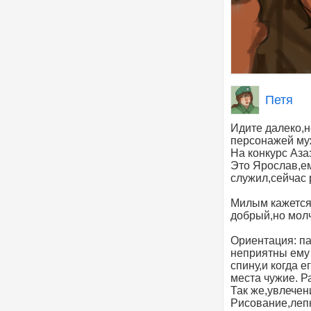
Петя
Идите далеко,
персонажей му
На конкурс Аза
Это Ярослав,ем
служил,сейчас 
Милым кажется
добрый,но мол
Ориентация: па
неприятны ему
спину,и когда 
места чужие. Р
Так же,увлечен
Рисование,лепк