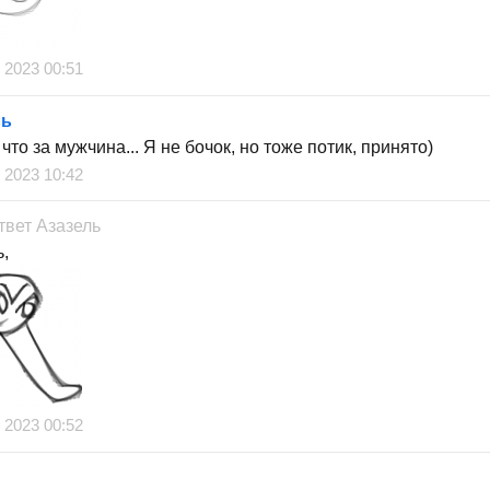
 2023 00:51
ль
то за мужчина... Я не бочок, но тоже потик, принято)
 2023 10:42
твет
Азазель
ь,
 2023 00:52