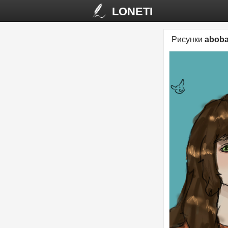
LONETI
Рисунки
abob