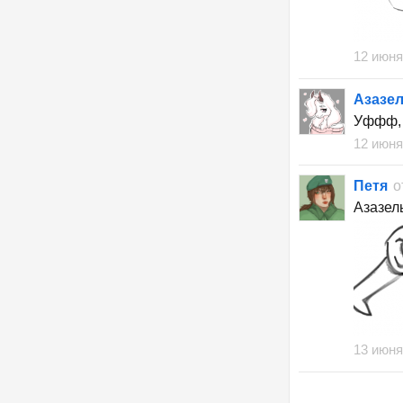
12 июня
Азазе
Уффф, ч
12 июня
Петя
о
Азазел
13 июня