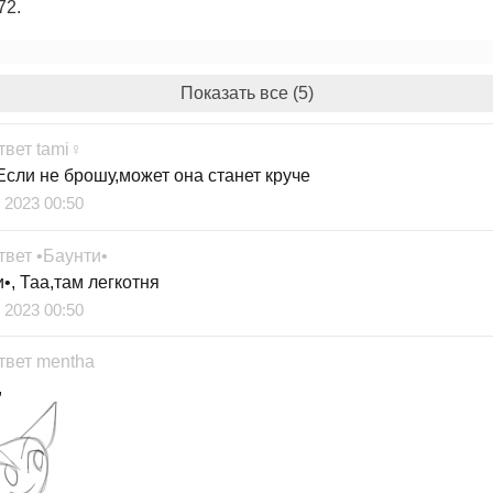
72.
Показать все (5)
твет
tami♀
Если не брошу,может она станет круче
 2023 00:50
твет
•Баунти•
•, Таа,там легкотня
 2023 00:50
твет
mentha
,