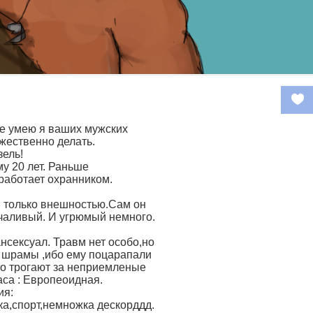
не умею я ваших мужских
жественно делать.
зель!
у 20 лет. Раньше
работает охранником.
 только внешностью.Сам он
чаливый. И угрюмый немного.
нсексуал. Травм нет особо,но
 шрамы ,ибо ему поцарапали
его трогают за неприемленые
аса : Европеоидная.
ия:
а,спорт,немножка дескорддд.