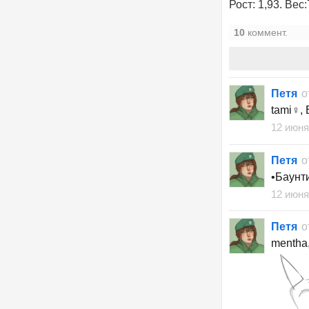
Рост: 1,93. Вес:
10
коммент.
Петя
о
tami♀, 
12 июня
Петя
о
•Баунти
12 июня
Петя
о
mentha