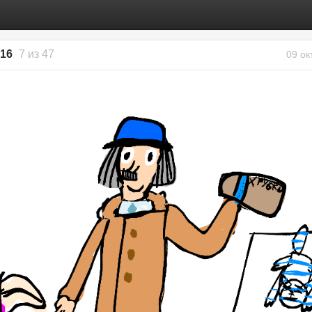
016
7 из 47
09 ок