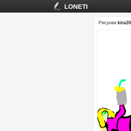
LONETI
Рисунки
kira2