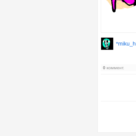
*miku_h
0
коммент.