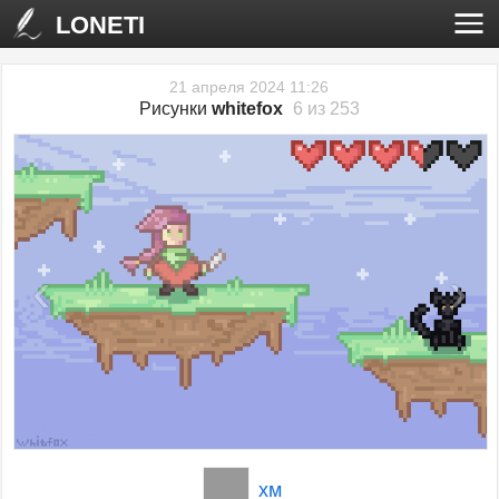
LONETI
21 апреля 2024 11:26
Рисунки
whitefox
6 из 253
‹
›
хм