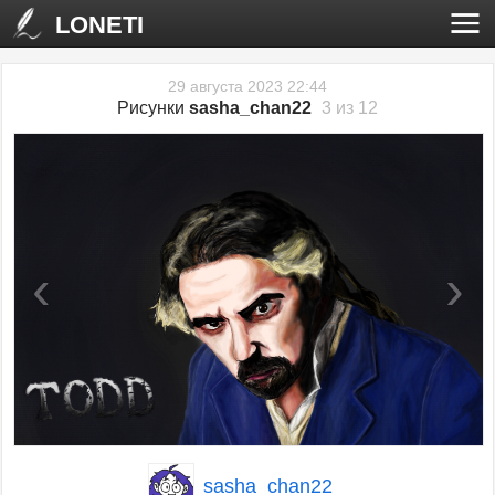
LONETI
29 августа 2023 22:44
Рисунки
sasha_chan22
3 из 12
‹
›
sasha_chan22