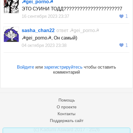
☭gei_porno☭
ЭТО СУИНИ ТОДД?????????????????????7
16 сентября 2023 23:37
1
sasha_chan22
ответ
☭gei_porno☭
☭gei_porno☭, Он самый)
04 октября 2023 23:38
1
Войдите
или
зарегистрируйтесь
чтобы оставить
комментарий
Помощь
О проекте
Контакты
Поддержать сайт
(c) Kadumi Asward 2017 - 2026
:)