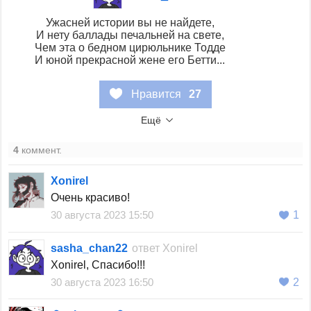
Ужасней истории вы не найдете,
И нету баллады печальней на свете,
Чем эта о бедном цирюльнике Тодде
И юной прекрасной жене его Бетти...
Нравится
27
Ещё
4
коммент.
Xonirel
Очень красиво!
30 августа 2023 15:50
1
sasha_chan22
ответ
Xonirel
Xonirel, Спасибо!!!
30 августа 2023 16:50
2