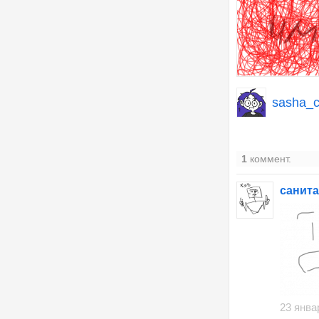
sasha_
1
коммент.
санит
23 янва