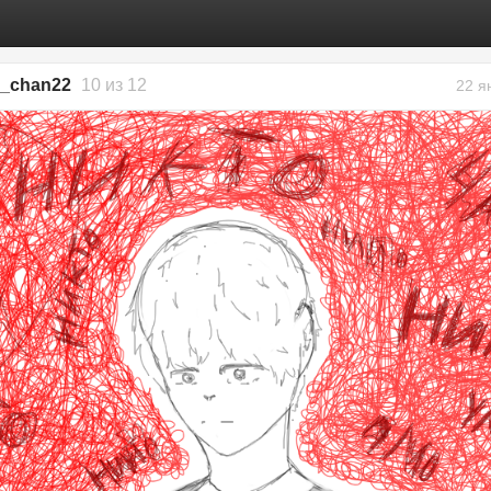
a_chan22
10 из 12
22 я