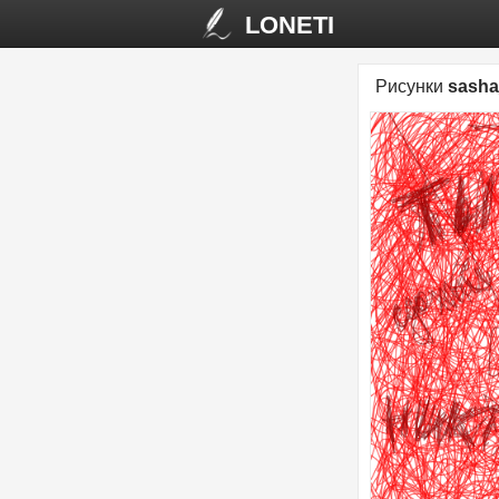
LONETI
Рисунки
sash