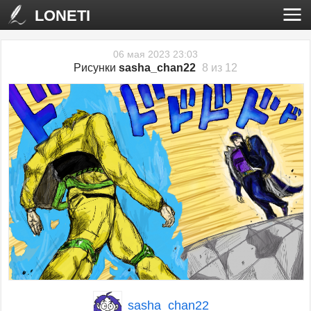
LONETI
06 мая 2023 23:03
Рисунки
sasha_chan22
8 из 12
‹
›
sasha_chan22