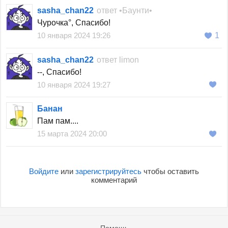
sasha_chan22
ответ
•Баунти•
Чурочка°, Спасибо!
10 января 2024 19:26
1
sasha_chan22
ответ
limon
--, Спасибо!
10 января 2024 19:27
Банан
Пам пам....
15 марта 2024 20:00
Войдите
или
зарегистрируйтесь
чтобы оставить
комментарий
Помощь