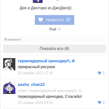
Дио и Джотаро из ДжоДжо)))
Нравится
27
Ещё
9
коммент.
Показать все (4)
термоядерный хренодер!!｡☆
прекрасный рисунок
20 ноября 2023 17:30
1
sasha_chan22
ответ
термоядерный хренодер!!｡☆
термоядерный хренодер, Спасибо!
10 января 2024 19:25
1