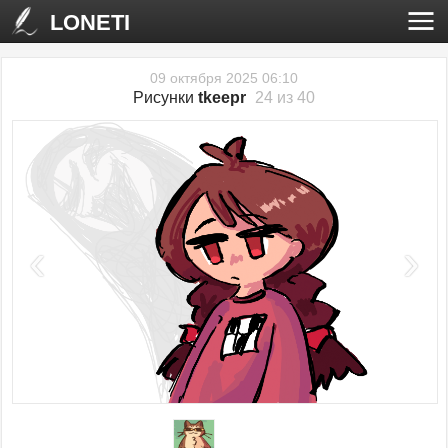
LONETI
09 октября 2025 06:10
Рисунки
tkeepr
24 из 40
‹
›
⠀⠀⠀