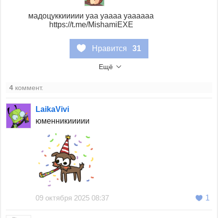
мадоцуккиииии уаа уаааа уаааааа
https://t.me/MishamiEXE
Нравится
31
Ещё
4
коммент.
LaikaVivi
юменникиииии
09 октября 2025 08:37
1