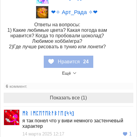
❤✧ Арт_Рада ✧❤
Ответы на вопросы:
1) Какие любимые цвета? Какая погода вам
нравится? Когда то пробовали шоколад?
Любимое хобби/игра?
2)Где лучше рисовать в тунио или лонети?
Нравится
24
Ещё
6
коммент.
Показать все (1)
ᛗᚱ ᛁᛗᛈᛖᛏᛖᚱᚨᛒᛚᛖ [ᛋᛋ]
я так понел что у виви немного застенчевый
характер
14 марта 2025 12:17
1