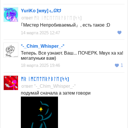
YuriKo [мяу] ᓚᘏᗢ
ответ
ᛗᚱ ᛁᛗᛈᛖᛏᛖᚱᚨᛒᛚᛖ [ᛋᛋ]
｢Мистер Непробиваемый』, есть такое :D
14 марта 2025 12:47
°-_Chim_Whisper_-°
Теперь. Все узнают. Ваш... ПОЧЕРК. Мвух ха ха!
мегапуньки вам)
18 марта 2025 19:46
1
ᛗᚱ ᛁᛗᛈᛖᛏᛖᚱᚨᛒᛚᛖ [ᛋᛋ]
ответ
°-_Chim_Whisper_-°
подумай сначала а затем говори