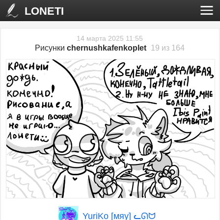
LONETI
14 марта 2025 11:55
Рисунки
chernushkafenkoplet
19 из 164
‹
›
YuriKo [мяу] ᓚᘏᗢ