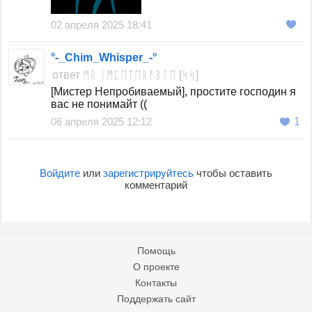
02 апреля 2025 18:41
°-_Chim_Whisper_-°
ответ
ᛗᚱ ᛁᛗᛈᛖᛏᛖᚱᚨᛒᛚᛖ [ᛋᛋ]
[Мистер Непробиваемый], простите господин я
вас не понимайт ((
06 апреля 2025 12:12
1
Войдите
или
зарегистрируйтесь
чтобы оставить
комментарий
Помощь
О проекте
Контакты
Поддержать сайт