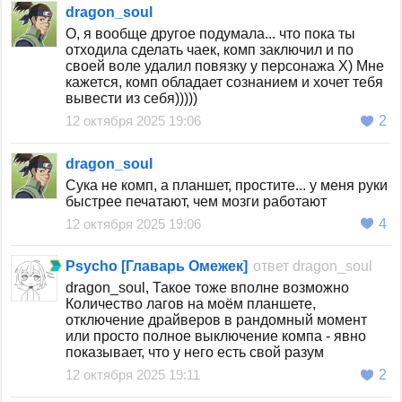
dragon_soul
О, я вообще другое подумала... что пока ты
отходила сделать чаек, комп заключил и по
своей воле удалил повязку у персонажа X) Мне
кажется, комп обладает сознанием и хочет тебя
вывести из себя)))))
12 октября 2025 19:06
2
dragon_soul
Сука не комп, а планшет, простите... у меня руки
быстрее печатают, чем мозги работают
12 октября 2025 19:06
4
Psycho [Главарь Омежек]
ответ
dragon_soul
dragon_soul, Такое тоже вполне возможно
Количество лагов на моём планшете,
отключение драйверов в рандомный момент
или просто полное выключение компа - явно
показывает, что у него есть свой разум
12 октября 2025 19:11
2