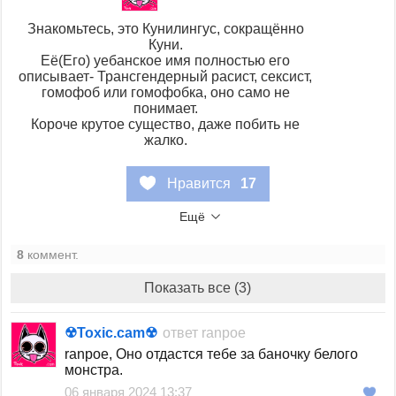
Знакомьтесь, это Кунилингус, сокращённо
Куни.
Её(Его) уебанское имя полностью его
описывает- Трансгендерный расист, сексист,
гомофоб или гомофобка, оно само не
понимает.
Короче крутое существо, даже побить не
жалко.
Нравится
17
Ещё
8
коммент.
Показать все (3)
☢︎Toxic.сam☢︎
ответ
ranpoe
ranpoe, Оно отдастся тебе за баночку белого
монстра.
06 января 2024 13:37