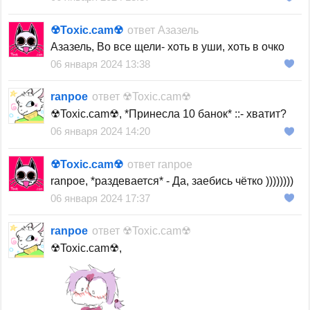
☢︎Toxic.сam☢︎
ответ
Азазель
Азазель, Во все щели- хоть в уши, хоть в очко
06 января 2024 13:38
ranpoe
ответ
☢︎Toxic.сam☢︎
☢︎Toxic.сam☢︎, *Принесла 10 банок* ::- хватит?
06 января 2024 14:20
☢︎Toxic.сam☢︎
ответ
ranpoe
ranpoe, *раздевается* - Да, заебись чётко ))))))))
06 января 2024 17:37
ranpoe
ответ
☢︎Toxic.сam☢︎
☢︎Toxic.сam☢︎,