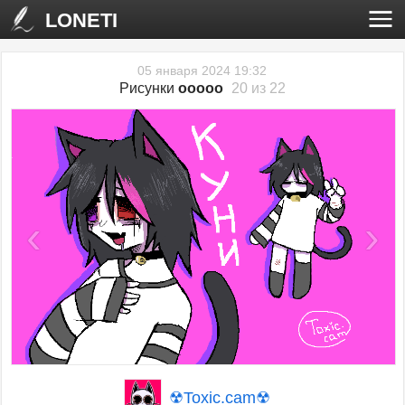
LONETI
05 января 2024 19:32
Рисунки
ooooo
20 из 22
‹
›
☢︎Toxic.сam☢︎