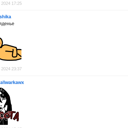
 2024 17:25
shika
ляденье
 2024 23:37
а\\warkawx