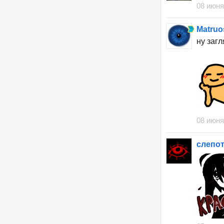
08 июня
Matruo
ну заг
08 июня
слепот