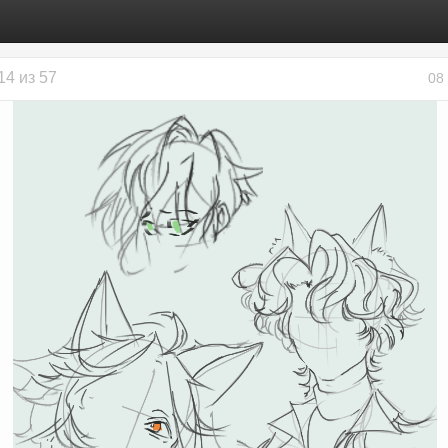
14 из 57
08