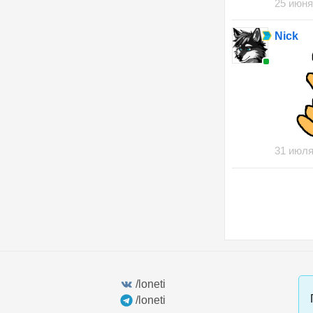
25 июня
Nick
31 июля
/loneti
/loneti