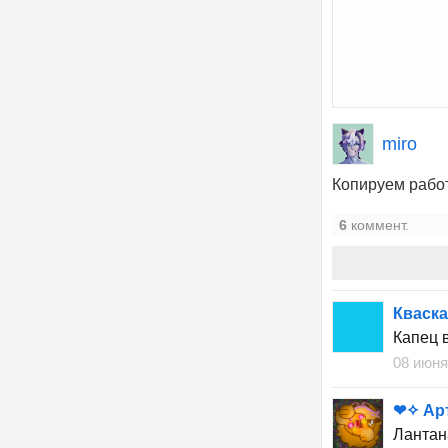
miro
Копируем рабо
6
коммент.
Кваска
Капец 
08 июня
❤✧ Ар
Лантана