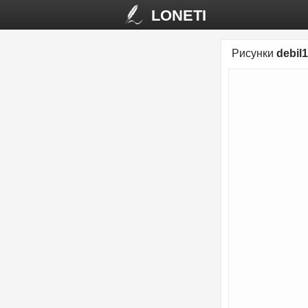
LONETI
Рисунки
debil