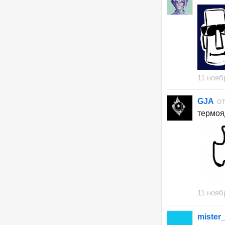
11 нояб
GJA
о
термоя
11 нояб
mister