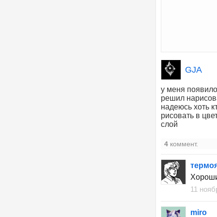
GJA
у меня появило
решил нарисов
надеюсь хоть к
рисовать в цве
слой
4
коммент.
термо
Хороши
11 нояб
miro