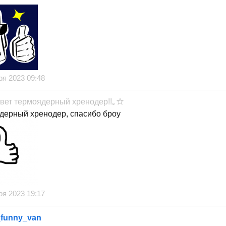
ря 2023 09:48
твет
термоядерный хренодер!!｡☆
дерный хренодер, спасибо броу
ря 2023 19:17
_funny_van