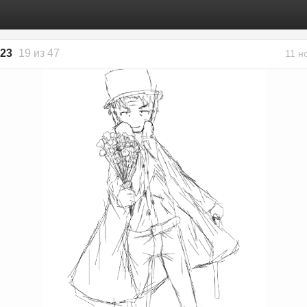
123
19 из 47
11 н