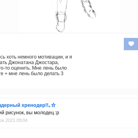
сь хоть немного мотивации, и я
ать Джонатана Джостара,
то-то оценить. Мне лень было
те + мне лень было делать 3
ядерный хренодер!!｡☆
й рисунок, вы молодец :p
ря 2023 09:04